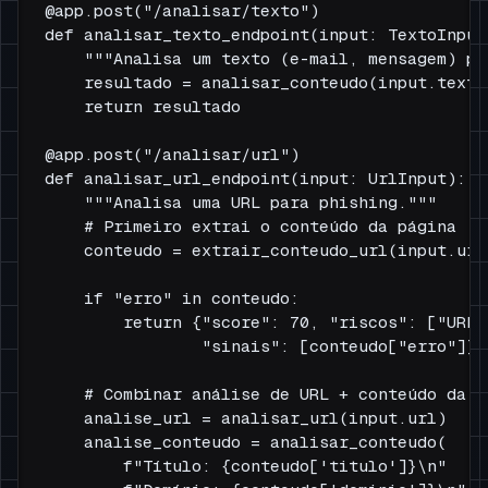
@app.post("/analisar/texto")

def analisar_texto_endpoint(input: TextoInput)
    """Analisa um texto (e-mail, mensagem) pa
    resultado = analisar_conteudo(input.texto)
    return resultado

@app.post("/analisar/url")

def analisar_url_endpoint(input: UrlInput):

    """Analisa uma URL para phishing."""

    # Primeiro extrai o conteúdo da página

    conteudo = extrair_conteudo_url(input.url)
    if "erro" in conteudo:

        return {"score": 70, "riscos": ["URL 
                "sinais": [conteudo["erro"]],
    # Combinar análise de URL + conteúdo da pá
    analise_url = analisar_url(input.url)

    analise_conteudo = analisar_conteudo(

        f"Título: {conteudo['titulo']}\n"
