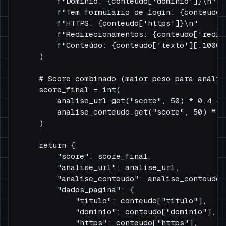
        f"Domínio: {conteudo['dominio']}\n"

        f"Tem formulário de login: {conteudo[
        f"HTTPS: {conteudo['https']}\n"

        f"Redirecionamentos: {conteudo['redir
        f"Conteúdo: {conteudo['texto'][:1000]}
    )

    # Score combinado (maior peso para anális
    score_final = int(

        analise_url.get("score", 50) * 0.4 + 

        analise_conteudo.get("score", 50) * 0.
    )

    return {

        "score": score_final,

        "analise_url": analise_url,

        "analise_conteudo": analise_conteudo,

        "dados_pagina": {

            "titulo": conteudo["titulo"],

            "dominio": conteudo["dominio"],

            "https": conteudo["https"],
