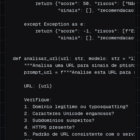
        return {"score": 50, "riscos": ["Não 
                "sinais": [], "recomendacao": 
    except Exception as e:

        return {"score": -1, "riscos": [f"Err
                "sinais": [], "recomendacao": 
def analisar_url(url: str, modelo: str = "lla
    """Analisa uma URL para sinais de phishing
    prompt_url = f"""Analise esta URL para si
    URL: {url}

    Verifique:

    1. Domínio legítimo ou typosquatting?

    2. Caracteres Unicode enganosos?

    3. Subdomínios suspeitos?

    4. HTTPS presente?

    5. Padrão de URL consistente com o serviço