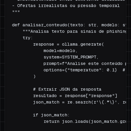
- Ofertas irrealistas ou pressão temporal

"""

def analisar_conteudo(texto: str, modelo: str
    """Analisa texto para sinais de phishing 
    try:

        response = ollama.generate(

            model=modelo,

            system=SYSTEM_PROMPT,

            prompt=f"Analise este conteúdo pa
            options={"temperature": 0.1}  # B
        )

        # Extrair JSON da resposta

        resultado = response["response"]

        json_match = re.search(r'\{.*\}', res
        if json_match:

            return json.loads(json_match.group