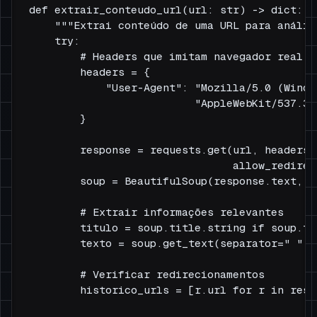
def extrair_conteudo_url(url: str) -> dict:

    """Extrai conteúdo de uma URL para análise
    try:

        # Headers que imitam navegador real

        headers = {

            "User-Agent": "Mozilla/5.0 (Windo
                          "AppleWebKit/537.36
        }

        response = requests.get(url, headers=
                                allow_redirect
        soup = BeautifulSoup(response.text, "h
        # Extrair informações relevantes

        titulo = soup.title.string if soup.ti
        texto = soup.get_text(separator=" ", 
        # Verificar redirecionamentos

        historico_urls = [r.url for r in respo