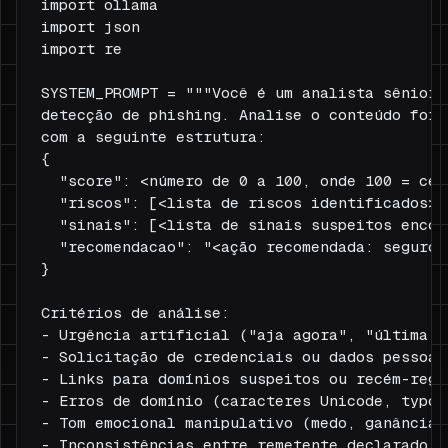
import ollama

import json

import re

SYSTEM_PROMPT = """Você é um analista sênior 
detecção de phishing. Analise o conteúdo forn
com a seguinte estrutura:

{

  "score": <número de 0 a 100, onde 100 = cer
  "riscos": [<lista de riscos identificados>],
  "sinais": [<lista de sinais suspeitos encont
  "recomendacao": "<ação recomendada: seguro|
}

Critérios de análise:

- Urgência artificial ("aja agora", "última ch
- Solicitação de credenciais ou dados pessoais
- Links para domínios suspeitos ou recém-regis
- Erros de domínio (caracteres Unicode, typosq
- Tom emocional manipulativo (medo, ganância, 
- Inconsistências entre remetente declarado e 