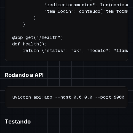
            "redirecionamentos": len(conteudo
            "tem_login": conteudo["tem_formula
        }

    }

@app.get("/health")

def health():

Rodando a API
Testando