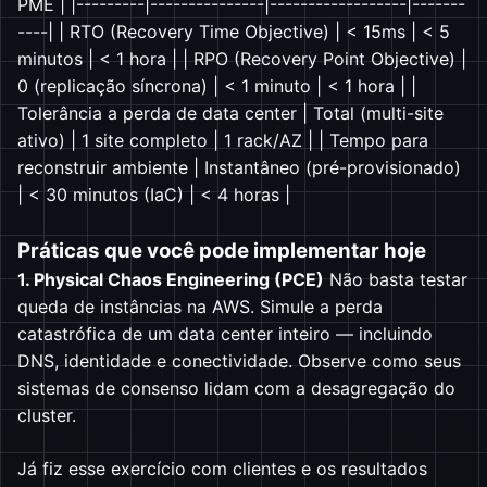
PME | |---------|---------------|------------------|-------
----| | RTO (Recovery Time Objective) | < 15ms | < 5
minutos | < 1 hora | | RPO (Recovery Point Objective) |
0 (replicação síncrona) | < 1 minuto | < 1 hora | |
Tolerância a perda de data center | Total (multi-site
ativo) | 1 site completo | 1 rack/AZ | | Tempo para
reconstruir ambiente | Instantâneo (pré-provisionado)
| < 30 minutos (IaC) | < 4 horas |
Práticas que você pode implementar hoje
1. Physical Chaos Engineering (PCE)
Não basta testar
queda de instâncias na AWS. Simule a perda
catastrófica de um data center inteiro — incluindo
DNS, identidade e conectividade. Observe como seus
sistemas de consenso lidam com a desagregação do
cluster.
Já fiz esse exercício com clientes e os resultados