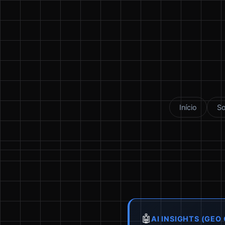
Início
S
🤖
AI INSIGHTS (GEO