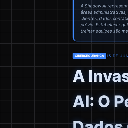
A Shadow AI represent
áreas administrativas,
clientes, dados contáb
prévia. Estabelecer g
treinar equipes são me
15 DE JU
CIBERSEGURANCA
A Inva
AI: O P
Dados 