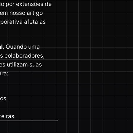
go por extensões de
 em nosso artigo
rporativa afeta as
l
. Quando uma
s colaboradores,
es utilizam suas
ra:
os.
eiras.