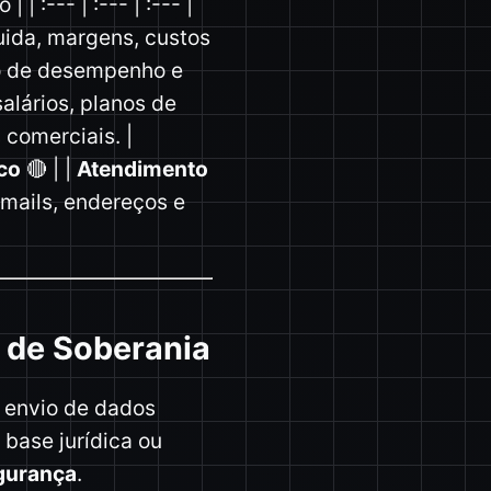
 :--- | :--- | :--- |
uida, margens, custos
o de desempenho e
salários, planos de
 comerciais. |
ico
🔴 | |
Atendimento
-mails, endereços e
 de Soberania
r envio de dados
 base jurídica ou
egurança
.