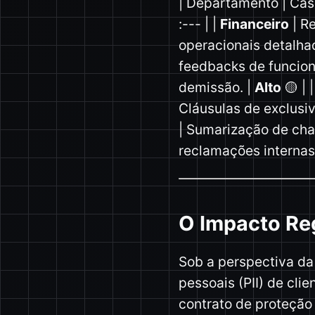
| Departamento | Caso 
:--- | |
Financeiro
| R
operacionais detalha
feedbacks de funcioná
demissão. |
Alto
🟡 | 
Cláusulas de exclusi
| Sumarização de cham
reclamações internas 
O Impacto Reg
Sob a perspectiva da
pessoais (PII) de cli
contrato de proteçã