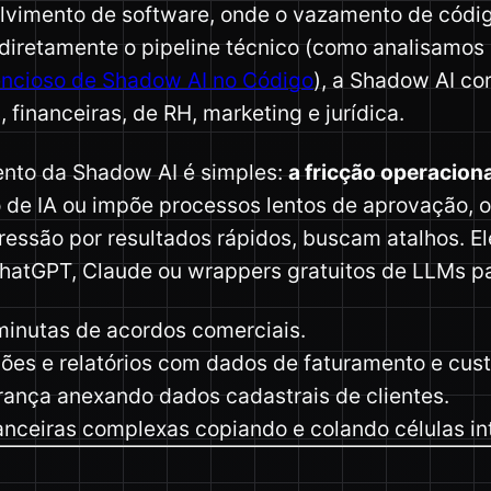
lvimento de software, onde o vazamento de códi
diretamente o pipeline técnico (como analisamos
encioso de Shadow AI no Código
), a Shadow AI co
 financeiras, de RH, marketing e jurídica.
ento da Shadow AI é simples:
a fricção operaciona
 de IA ou impõe processos lentos de aprovação, o
essão por resultados rápidos, buscam atalhos. El
hatGPT, Claude ou wrappers gratuitos de LLMs pa
 minutas de acordos comerciais.
iões e relatórios com dados de faturamento e cust
rança anexando dados cadastrais de clientes.
nanceiras complexas copiando e colando células int