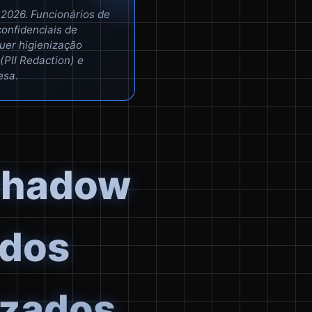
2026. Funcionários de
onfidenciais de
quer higienização
PII Redaction) e
esa.
 Shadow
 dos
azados