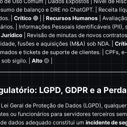
de Uso Comum | Dados Expostos | Nível de Risco | |
esumo de balanço e DRE no ChatGPT. | Receita líq
dos. |
Crítico
🔴 | |
Recursos Humanos
| Avaliaçã
rios. | Informações Pessoais Identificáveis (PII), 
|
Jurídico
| Revisão de minutas de novos contratos
vidade, fusões e aquisições (M&A) sob NDA. |
Crít
ados e tickets de suporte de clientes. | CPFs, e
sob sigilo. |
Alto
🟡 |
ulatório: LGPD, GDPR e a Perda
 Lei Geral de Proteção de Dados (LGPD), qualque
entes ou funcionários para servidores terceiros sem
o de dados adequado constitui um
incidente de s